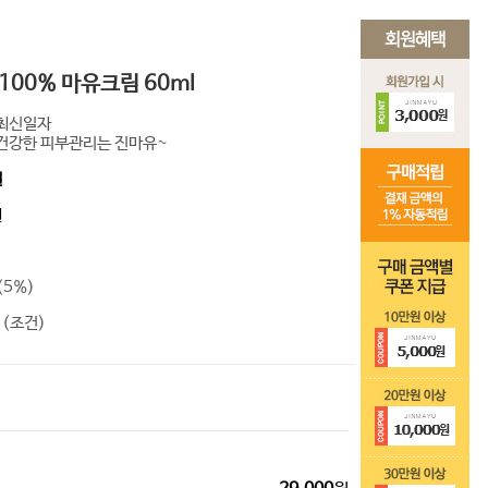
100% 마유크림 60ml
최신일자
건강한 피부관리는 진마유~
원
원
(5%)
 (조건)