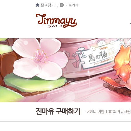
즐겨찾기
바로가기
진마유 구매하기
귀하디 귀한 100% 마유크림