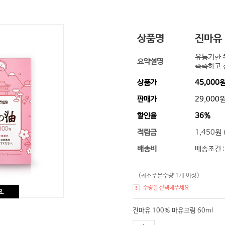
상품명
진마유 
유통기한 
요약설명
촉촉하고 
상품가
45,000
판매가
29,000
할인율
36
%
적립금
1,450원 
배송비
배송조건 :
(최소주문수량 1개 이상
)
수량을 선택해주세요.
진마유 100% 마유크림 60ml