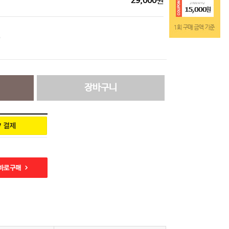
29,000
원
장바구니