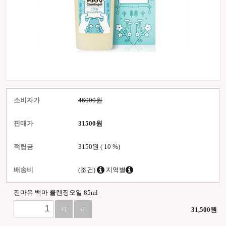
소비자가
46000원
판매가
31500
원
적립금
3150원
( 10 %)
배송비
(조건)
지역별
진마유 백마 클렌징오일 85ml
+1
-1
31,500
원