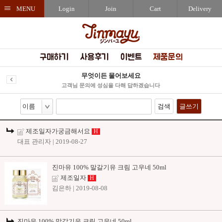
MENU
Login
Join
Cart
Delivery
구매하기
사용후기
이벤트
제품문의
무엇이든 물어보세요
고객님 문의에 성심을 다해 답하겠습니다
검색
글쓰기
제조일자가궁금해서요
H
대표 관리자
| 2019-08-27
진마유 100% 말갈기유 크림 고우네 50ml
제조일자
H
김은하
| 2019-08-08
진마유 100% 말갈기유 크림 고우네 50ml